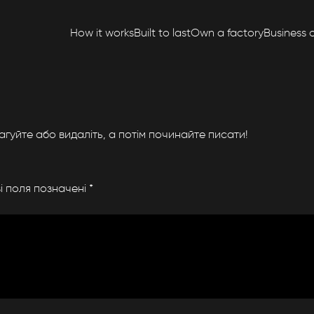
How it works
Built to last
Own a factory
Business 
гуйте або видаліть, а потім починайте писати!
і поля позначені
*